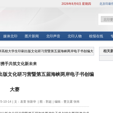
2026年8月6日 星期四
北京印刷
媒体北印
图片新闻
北印声音
北印人物
校报在线
两岸高校大学生印刷出版文化研习营暨第五届海峡两岸电子书创编大
相关
岸携手共筑文化新未来
出版文化研习营暨第五届海峡两岸电子书创编
大赛
-10-14
|
文：袁萱 张新华
|
图：郭超
|
编辑：曹文露 张炜