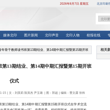
2026年8月7日 星期五
北京印刷
媒体北印
图片新闻
北印声音
北印人物
校报在线
青年骨干教师读书班第13期结业、第14期中期汇报暨第15期开班
相关
第13期结业、第14期中期汇报暨第15期开班
仪式
1-15
|
文：刘英莉 陈寅杰 尹玉璐
|
图：郭超
|
编辑：曹文露 张炜
班第13期结业、第14期中期汇报暨第15期开班仪式在学术交流
出席并作“开班第一讲”，
党委常委、组织部部长、统战部部长